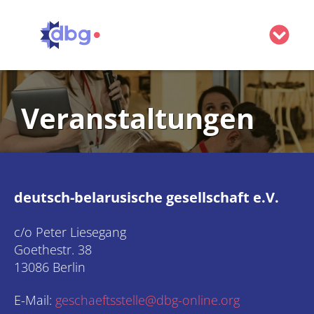
Belarus
Veranstaltungen
Minsk Forum
Minsk Forum XXIII
Über uns
Minsk Forum 2024
Vorstand
Mitmachen
Minsk Forum 2023
deutsch-belarusische gesellschaft e.V.
Beirat
Partner werden
Kontakt
Minsk Forum 2022
Unsere Satzung
Mitglied werden
c/o Peter Liesegang
Goethestr. 38
Spenden
13086 Berlin
E-Mail:
geschaeftsstelle@dbg-online.org